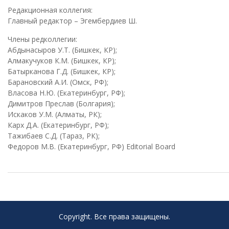
Редакционная коллегия:
Главный редактор – Эгембердиев Ш.
Члены редколлегии:
Абдынасыров У.Т. (Бишкек, КР);
Алмакучуков К.М. (Бишкек, КР);
Батырканова Г.Д. (Бишкек, КР);
Барановский А.И. (Омск, РФ);
Власова Н.Ю. (Екатеринбург, РФ);
Димитров Преслав (Болгария);
Искаков У.М. (Алматы, РК);
Карх Д.А. (Екатеринбург, РФ);
Тажибаев С.Д. (Тараз, РК);
Федоров М.В. (Екатеринбург, РФ) Editorial Board
Copyright. Все права защищены.