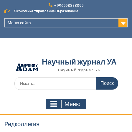
Наверх
+996558838095
Экономика Управление Образование
Меню сайта
Научный журнал УА
Научный журнал УА
Поиск
для:
Меню
Редколлегия