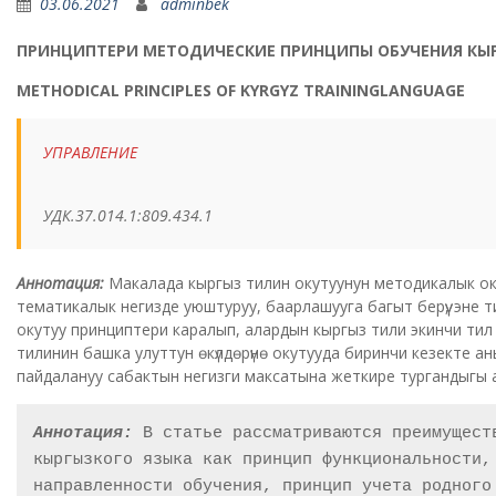
03.06.2021
adminbek
ПРИНЦИПТЕРИ МЕТОДИЧЕСКИЕ ПРИНЦИПЫ ОБУЧЕНИЯ КЫ
METHODICAL PRINCIPLES OF KYRGYZ TRAININGLANGUAGE
УПРАВЛЕНИЕ
УДК.37.014.1:809.434.1
Аннотация:
Макалада кыргыз тилин окутуунун методикалык ок
тематикалык негизде уюштуруу, баарлашууга багыт берүү, эне ти
окутуу принциптери каралып, алардын кыргыз тили экинчи тил ка
тилинин башка улуттун өкүлдөрүнө окутууда биринчи кезекте а
пайдалануу сабактын негизги максатына жеткире тургандыгы 
Аннотация: 
В статье рассматриваются преимущест
кыргызкого языка как принцип функциональности,
направленности обучения, принцип учета родного