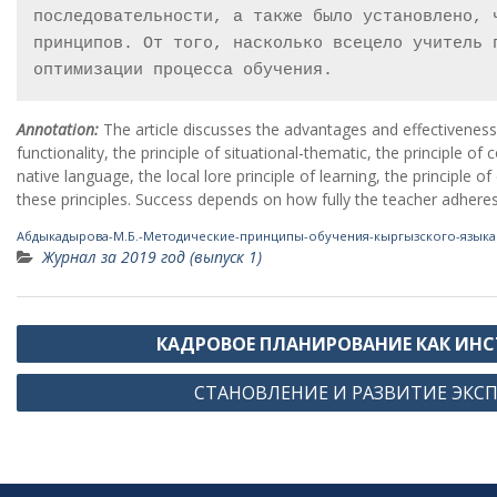
последовательности, а также было установлено, 
принципов. От того, насколько всецело учитель 
оптимизации процесса обучения. 
Annotation:
The article discusses the advantages and effectiveness
functionality, the principle of situational-thematic, the principle o
native language, the local lore principle of learning, the principle
these principles. Success depends on how fully the teacher adheres 
Абдыкадырова-М.Б.-Методические-принципы-обучения-кыргызского-языка
Журнал за 2019 год (выпуск 1)
Навигация
КАДРОВОЕ ПЛАНИРОВАНИЕ КАК ИН
по
СТАНОВЛЕНИЕ И РАЗВИТИЕ ЭКС
записям