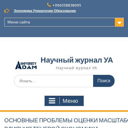
Наверх
+996558838095
Экономика Управление Образование
Меню сайта
Научный журнал УА
Научный журнал УА
Поиск
для:
Меню
ОСНОВНЫЕ ПРОБЛЕМЫ ОЦЕНКИ МАСШТАБО