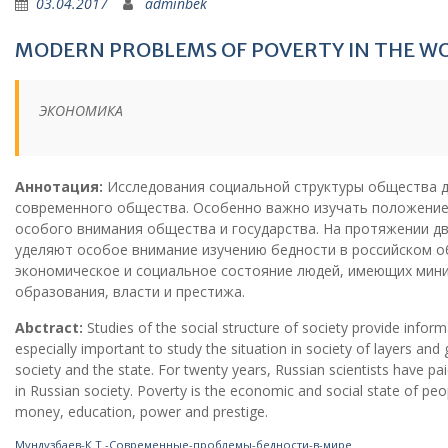
03.04.2017
adminbek
MODERN PROBLEMS OF POVERTY IN THE W
ЭКОНОМИКА
Аннотация:
Исследования социальной структуры общества 
современного общества. Особенно важно изучать положение 
особого внимания общества и государства. На протяжении дв
уделяют особое внимание изучению бедности в российском о
экономическое и социальное состояние людей, имеющих мини
образования, власти и престижа.
Abctract:
Studies of the social structure of society provide inform
especially important to study the situation in society of layers and 
society and the state. For twenty years, Russian scientists have pai
in Russian society. Poverty is the economic and social state of 
money, education, power and prestige.
Мундузбаев-К.Т.-Современные-проблемы-бедности-в-мире