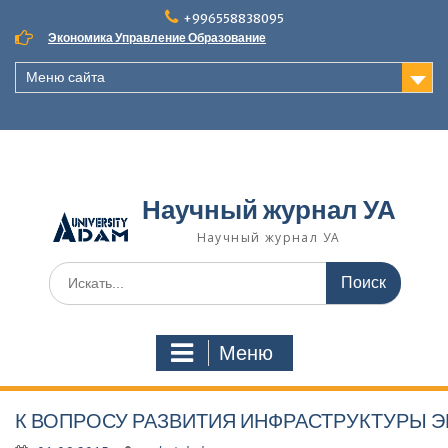
Наверх
+996558838095
Экономика Управление Образование
Меню сайта
Научный журнал УА
Научный журнал УА
Поиск
для:
Меню
К ВОПРОСУ РАЗВИТИЯ ИНФРАСТРУКТУРЫ 