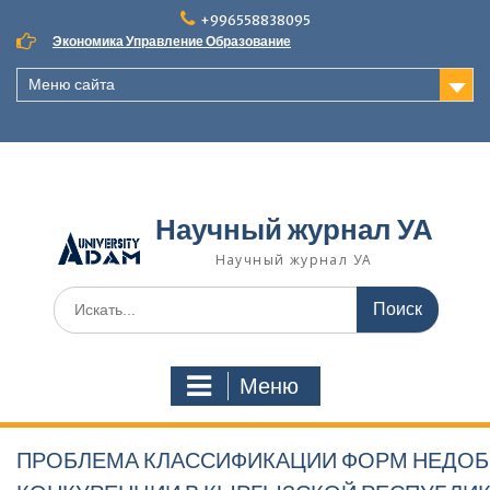
Наверх
+996558838095
Экономика Управление Образование
Меню сайта
Научный журнал УА
Научный журнал УА
Поиск
для:
Меню
ПРОБЛЕМА КЛАССИФИКАЦИИ ФОРМ НЕДО