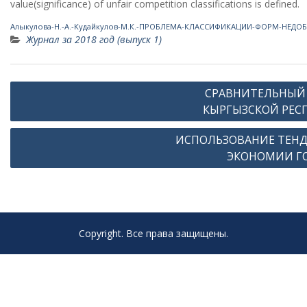
value(significance) of unfair competition classifications is defined.
Алыкулова-Н.-А.-Кудайкулов-М.К.-ПРОБЛЕМА-КЛАССИФИКАЦИИ-ФОРМ-НЕДО
Журнал за 2018 год (выпуск 1)
Навигация
СРАВНИТЕЛЬНЫЙ
по
КЫРГЫЗСКОЙ РЕС
записям
ИСПОЛЬЗОВАНИЕ ТЕНД
ЭКОНОМИИ ГО
Copyright. Все права защищены.