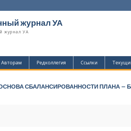
чный журнал УА
й журнал УА
Авторам
Редколлегия
Ссылки
Текущи
К ОСНОВА СБАЛАНСИРОВАННОСТИ ПЛАНА –