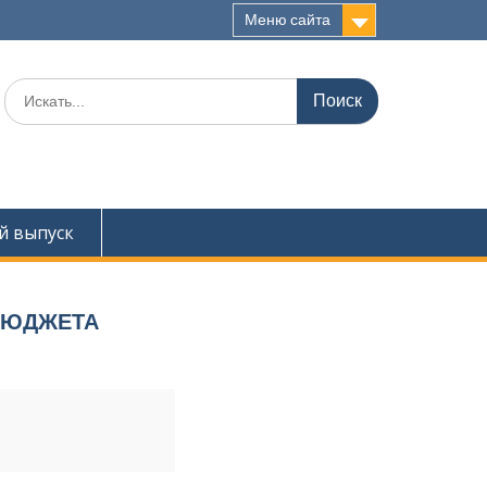
Меню сайта
Поиск
для:
й выпуск
 БЮДЖЕТА