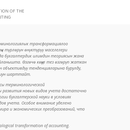
TION OF THE
NTING
рминологиялык трансформациялоо
ңы түрлөрүн өнүктүрүү маселелери
а бухгалтердик илимдин теориясын жана
ланышта. Өзгөчө көңүл тез өзгөрүп жаткан
н объективдүү тенденцияларына бурулду,
лушун шарттайт.
сы терминологической
ы развития новых видов учета достаточно
гии бухгалтерской науки в условиях
ов учета. Особое внимание уделено
ира и экономических преобразований, что
nological transformation of accounting.