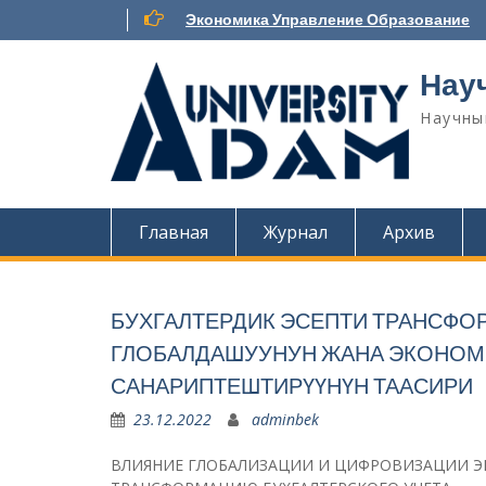
Наверх
Экономика Управление Образование
Нау
Научны
Главная
Журнал
Архив
БУХГАЛТЕРДИК ЭСЕПТИ ТРАНСФ
ГЛОБАЛДАШУУНУН ЖАНА ЭКОНО
САНАРИПТЕШТИРҮҮНҮН ТААСИРИ
23.12.2022
adminbek
ВЛИЯНИЕ ГЛОБАЛИЗАЦИИ И ЦИФРОВИЗАЦИИ 