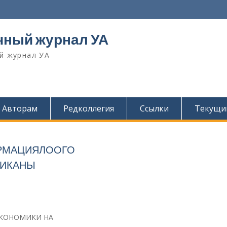
чный журнал УА
й журнал УА
Авторам
Редколлегия
Ссылки
Текущи
ОРМАЦИЯЛООГО
МИКАНЫ
ЭКОНОМИКИ НА