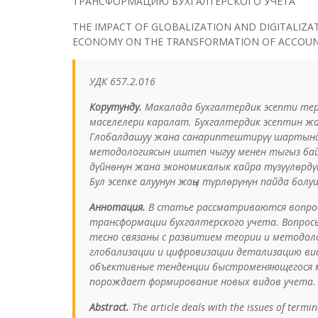
ТРАНСФОРМАЦИЮ БУХГАЛТЕРСКОГО УЧЕТА
THE IMPACT OF GLOBALIZATION AND DIGITALIZA
ECONOMY ON THE TRANSFORMATION OF ACCOU
УДК 657.2.016
Корутунду.
Макалада бухгалтердик эсепти те
маселелери каралат. Бухгалтердик эсептин жа
Глобалдашуу жана санариптештирүү шартынд
методологиясын иштеп чыгуу менен тыгыз бай
дүйнөнүн жана экономикалык кайра түзүүлөрдү
Бул эсепке алуунун жаңы түрлөрүнүн пайда бо
Аннотация.
В статье рассматриваются вопро
трансформации бухгалтерского учета. Вопрос
тесно связаны с развитием теории и методоло
глобализации и цифровизации детализацию вид
объективные тенденции быстроменяющегося м
порождает формирование новых видов учета.
Abstract.
The article deals with the issues of termi