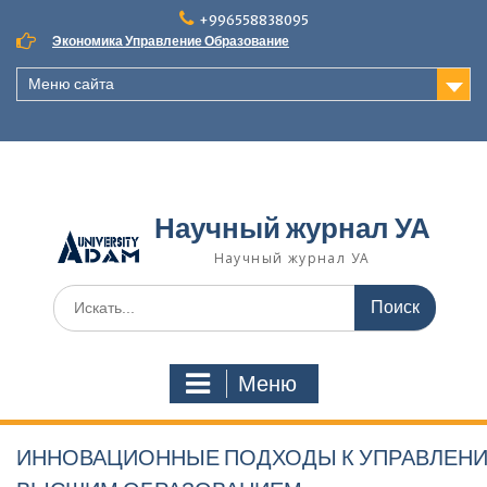
Наверх
+996558838095
Экономика Управление Образование
Меню сайта
Научный журнал УА
Научный журнал УА
Поиск
для:
Меню
ИННОВАЦИОННЫЕ ПОДХОДЫ К УПРАВЛЕНИ